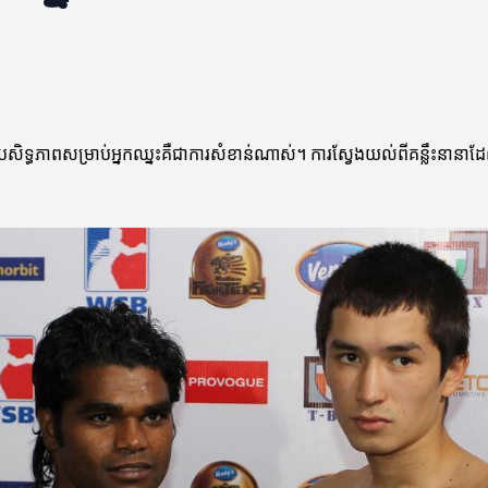
ិទ្ធភាពសម្រាប់អ្នកឈ្នះគឺជាការសំខាន់ណាស់។ ការស្វែងយល់ពីគន្លឹះនានាដែលអា