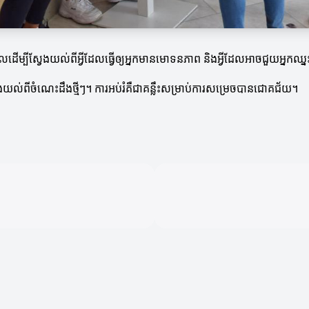
យពេលដើម្បីស្វែងយល់ពីអ្វីដែលធ្វើឲ្យអ្នកមានមោទនភាព និងអ្វីដែលអាចជួយអ្នកឈ្ន
ស្វែងយល់ពីចំណេះដឹងថ្មីៗ។ ការអប់រំគឺជាគន្លឹះសម្រាប់ការសម្រេចបានជោគជ័យ។