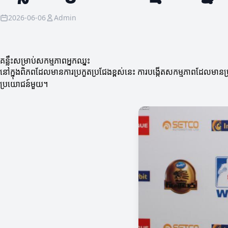
2026-06-06
Admin
គន្លឹះសម្រាប់សកម្មភាពអ្នកឈ្នះ
នៅក្នុងពិភពដែលមានការប្រកួតប្រជែងខ្ពស់នេះ ការបង្កើតសកម្មភាពដែលមានប្រស
ប្រយោជន៍មួយ។