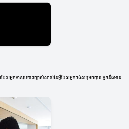
េលដែលអ្នកមានរូបភាពច្បាស់លាស់នៃអ្វីដែលអ្នកចង់សម្រេចបាន អ្នកនឹងមាន