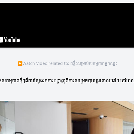
▶
Watch Video related to: គន្លឹះសម្រាប់សកម្មភាពអ្នកឈ្នះ
ប់ផ្តើមសកម្មភាពថ្មីៗគឺការស្វែងរកការបង្ហាញពីការសម្រេចបាននូវគោលដៅ។ នៅព