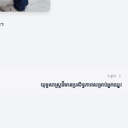
ះ។
បន្ទាប់
យុទ្ធសាស្ត្រដ៏មានប្រសិទ្ធភាពសម្រាប់អ្នកឈ្នះ