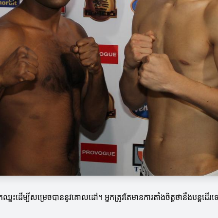
ប់អ្នកឈ្នះដើម្បីសម្រេចបាននូវគោលដៅ។ អ្នកត្រូវតែមានការតាំងចិត្តថានឹងបន្តដ