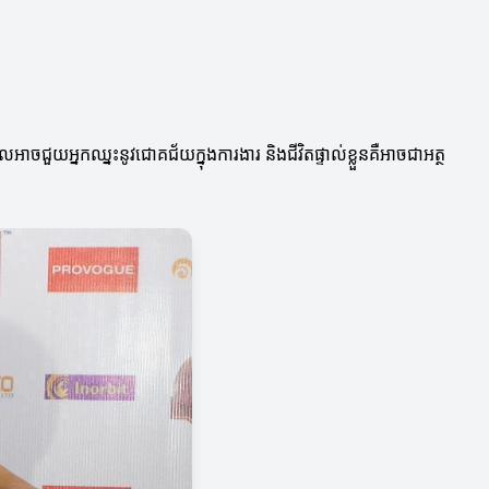
ចជួយអ្នកឈ្នះនូវជោគជ័យក្នុងការងារ និងជីវិតផ្ទាល់ខ្លួនគឺអាចជាអត្ថ