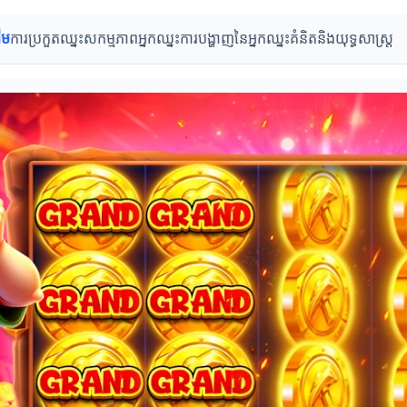
ើម
ការប្រកួតឈ្នះ
សកម្មភាពអ្នកឈ្នះ
ការបង្ហាញនៃអ្នកឈ្នះ
គំនិតនិងយុទ្ធសាស្ត្រ