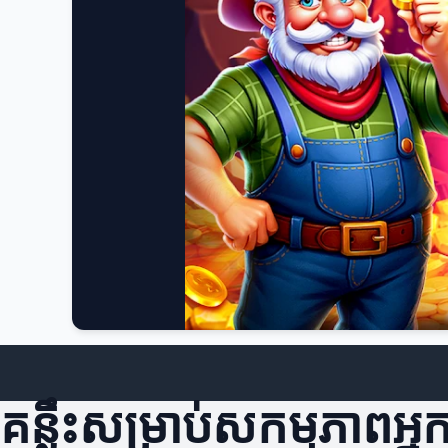
គន្លឹះសម្រាប់សកម្មភាពអ្ន