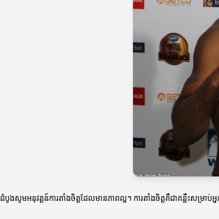
ដំបូងសូមអនុវត្តន៍ការតាំងចិត្តដែលមានភាពល្អ។ ការតាំងចិត្តគឺជាគន្លឹះសម្រា