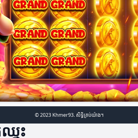
© 2023 Khmer93. សិទ្ធិគ្រប់យ៉ាង។
កឈ្នះ