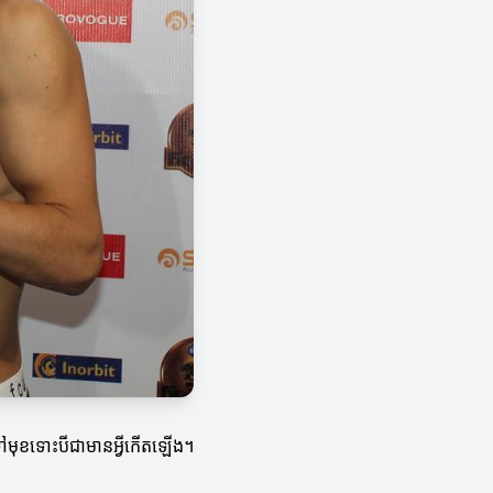
ើរទៅមុខទោះបីជាមានអ្វីកើតឡើង។