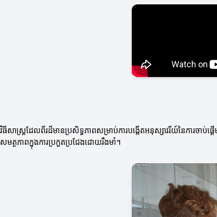
វិធីសាស្ត្រដែលពីរដ៏មានប្រសិទ្ធភាពសម្រាប់ការបង្កើតអនុស្សាវរីយ៍នៃការចា
សមត្ថភាពក្នុងការប្រកួតប្រជែងដោយរឹងមាំ។