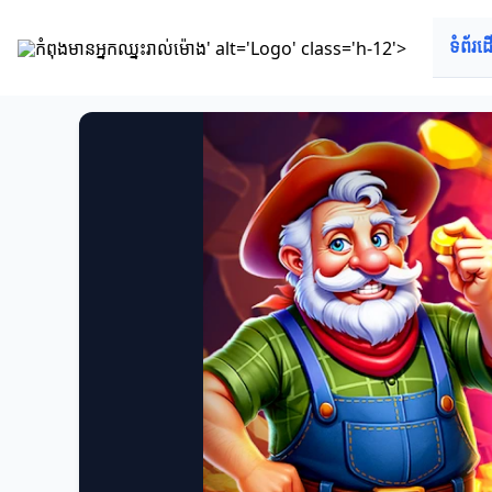
កំពុងមានអ្នកឈ្នះរាល់ម៉ោង' alt='Logo' class='h-12'>
ទំព័រដ