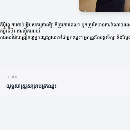
ក៏ប៉ុន្ដែ ការចាប់ផ្តើមសកម្មភាពថ្មីៗគឺត្រូវការពេល។ អ្នកត្រូវតែមានការចំណា
គន្លឹះទីបី៖ ការធ្វើការអប់រំ
ការអប់រំជាបង្រៀនឲ្យអ្នកឈ្នះក្លាយទៅជាអ្នកឈ្នះ។ អ្នកត្រូវតែបន្តសិក្សា និង
មុន
យុទ្ធសាស្ត្រសម្រាប់អ្នកឈ្នះ