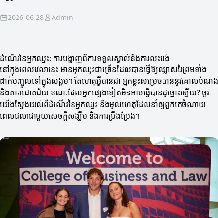
2026-06-28
Admin
ដំណើរនៃអ្នកឈ្នះ: ការបង្ហាញពីការទទួលស្គាល់និងការលះបង់
នៅក្នុងពេលវេលានេះ មានអ្នកឈ្នះជាច្រើនដែលបានធ្វើឱ្យឈ្លាសវៃព្រមទាំង
ដាក់បញ្ចូលទៅក្នុងសង្គម។ តែហេតុអ្វីបានជា អ្នកខ្លះសម្រេចបាននូវគោលបំណង
និងភាពជោគជ័យ ខណៈដែលអ្នកផ្សេងទៀតមិនអាចធ្វើបានដូច្នោះឡើយ? ចូរ
យើងស្វែងយល់ពីដំណើរនៃអ្នកឈ្នះ និងមូលហេតុដែលនាំឲ្យពួកគេចំណាយ
ពេលវេលាជាមួយសេចក្ដីសង្ឃឹម និងការប្រឹងប្រែង។