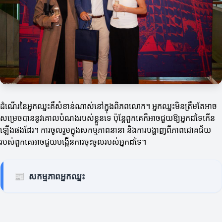
ដំណើរនៃអ្នកឈ្នះគឺសំខាន់ណាស់នៅក្នុងពិភពលោក។ អ្នកឈ្នះមិនត្រឹមតែអាច
សម្រេចបាននូវគោលបំណងរបស់ខ្លួនទេ ប៉ុន្តែពួកគេក៏អាចជួយឱ្យអ្នកដទៃកើន
ឡើងផងដែរ។ ការចូលរួមក្នុងសកម្មភាពនានា និងការបង្ហាញពីភាពជោគជ័យ
របស់ពួកគេអាចជួយបង្កើនការចុះចូលរបស់អ្នកដទៃ។
📰
សកម្មភាពអ្នកឈ្នះ