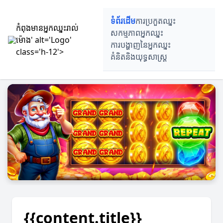
ទំព័រដើម
ការប្រកួតឈ្នះ
កំពុងមានអ្នកឈ្នះរាល់
សកម្មភាពអ្នកឈ្នះ
ម៉ោង' alt='Logo'
ការបង្ហាញនៃអ្នកឈ្នះ
class='h-12'>
គំនិតនិងយុទ្ធសាស្ត្រ
{{content.title}}