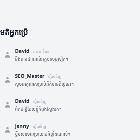
មតិអ្នកប្រើ
David
១០ នាទីមុន
នឹងតាមដានរាល់អត្ថបទបន្តទៀត។
SEO_Master
ម្សិលមិញ
សូមអរគុណសម្រាប់ព័ត៌មានដ៏ល្អនេះ។
David
ម្សិលមិញ
ពិតជាអ្វីដែលខ្ញុំកំពុងស្វែងរក។
Jenny
ម្សិលមិញ
ខ្លឹមសារមានប្រយោជន៍ខ្លាំងណាស់។