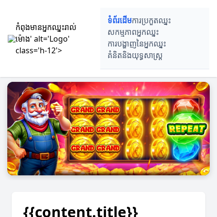
ទំព័រដើម
ការប្រកួតឈ្នះ
កំពុងមានអ្នកឈ្នះរាល់
សកម្មភាពអ្នកឈ្នះ
ម៉ោង' alt='Logo'
ការបង្ហាញនៃអ្នកឈ្នះ
class='h-12'>
គំនិតនិងយុទ្ធសាស្ត្រ
{{content.title}}