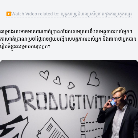
▶
Watch Video related to: យុទ្ធសាស្ត្រដ៏មានប្រសិទ្ធភាពក្នុងការប្រកួតឈ្នះ
គម្រោងនេះអាចមានការហាត់ប្រាណដែលសមស្របនឹងសមត្ថភាពរបស់អ្នក។
ការ​ហាត់ប្រាណប្រចាំថ្ងៃអាចជួយបង្កើនសមត្ថភាពរបស់អ្នក និងធានាថាអ្នកបាន
រៀបចំខ្លួនសម្រាប់ការប្រកួត។