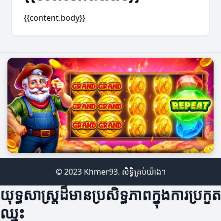
{{content.body}}
© 2023 Khmer93. សិទ្ធិគ្រប់យ៉ាង។
យុទ្ធសាស្ត្រដ៏មានប្រសិទ្ធភាពក្នុងការប្រកួត
ឈ្នះ