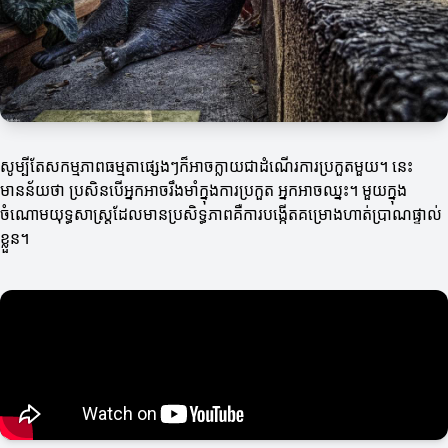
សូម្បីតែសកម្មភាពធម្មតាផ្សេងៗក៏អាចក្លាយជាដំណើរការប្រកួតមួយ។ នេះ
មានន័យថា ប្រសិនបើអ្នកអាចរឹងមាំក្នុងការប្រកួត អ្នកអាចឈ្នះ។ មួយក្នុង
ចំណោមយុទ្ធសាស្ត្រដែលមានប្រសិទ្ធភាពគឺការបង្កើតគម្រោងហាត់ប្រាណផ្ទាល់
ខ្លួន។