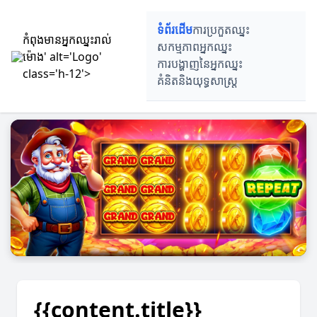
ទំព័រដើម
ការប្រកួតឈ្នះ
កំពុងមានអ្នកឈ្នះរាល់
សកម្មភាពអ្នកឈ្នះ
ម៉ោង' alt='Logo'
ការបង្ហាញនៃអ្នកឈ្នះ
class='h-12'>
គំនិតនិងយុទ្ធសាស្ត្រ
{{content.title}}