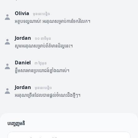
Olivia
មុននេះបន្តិច
អត្ថបទល្អណាស់! អរគុណសម្រាប់ការចែករំលែក។
Jordan
១០ នាទីមុន
សូមអរគុណសម្រាប់ព័ត៌មានដ៏ល្អនេះ។
Daniel
៣ ថ្ងៃមុន
ខ្លឹមសារមានប្រយោជន៍ខ្លាំងណាស់។
Jordan
មុននេះបន្តិច
អរគុណច្រើនដែលបានផ្តល់ចំណេះដឹងថ្មីៗ។
បញ្ចេញមតិ