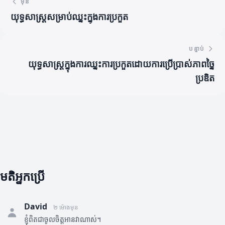
មុន
យុទ្ធសាស្ត្រសម្រាប់ឈ្នះក្នុងការប្រកួត
បន្ទាប់
យុទ្ធសាស្ត្រក្នុងការឈ្នះការប្រកួតដោយការប្រើប្រាស់ភាពច្នៃ
ប្រឌិត
មតិអ្នកប្រើ
David
២ ម៉ោងមុន
ខ្ញុំពិតជាចូលចិត្តអានវាណាស់។