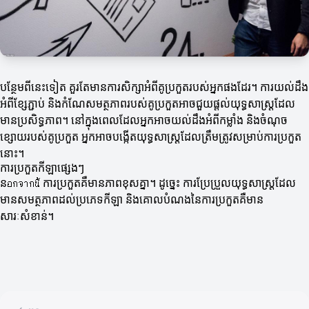
បន្ថែមពីនេះទៀត គួរតែមានការសិក្សាអំពីគូប្រកួតរបស់អ្នកផងដែរ។ ការយល់ដឹង
អំពីខ្សែភ្ជាប់ និងកំណែសមត្ថភាពរបស់គូប្រកួតអាចជួយផ្តល់យុទ្ធសាស្ត្រដែល
មានប្រសិទ្ធភាព។ នៅក្នុងពេលដែលអ្នកអាចយល់ដឹងអំពីកម្លាំង និងចំណុច
ខ្សោយរបស់គូប្រកួត អ្នកអាចបង្កើតយុទ្ធសាស្ត្រដែលត្រឹមត្រូវសម្រាប់ការប្រកួត
នោះ។
ការប្រកួតកីឡាផ្សេងៗ
នอกจากนี้ ការប្រកួតគឺមានភាពខុសគ្នា។ ដូច្នេះ ការប្រែប្រួលយុទ្ធសាស្ត្រដែល
មានសមត្ថភាពដល់ប្រភេទកីឡា និងគោលបំណងនៃការប្រកួតគឺមាន
សារៈសំខាន់។