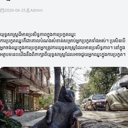
2026-06-25
Admin
យុទ្ធសាស្ត្រដ៏មានប្រសិទ្ធភាពក្នុងការប្រកួតឈ្នះ
ការប្រកួតឈ្នះគឺជាគោលបំណងសំខាន់សម្រាប់អ្នកប្រកួតទាំងអស់។ ប្រសិនបើ
អ្នកចង់ឈ្នះក្នុងការប្រកួតអ្នកត្រូវការយុទ្ធសាស្ត្រដែលមានប្រសិទ្ធភាព។ នៅក្នុង
អត្ថបទនេះយើងនឹងពិភាក្សាពីយុទ្ធសាស្ត្រដែលអាចជួយអ្នកឈ្នះក្នុងការប្រកួត។