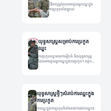
វិធីសាស្ត្រដែលអាចជួយអ្នកឈ្នះក្នុង
ការប្រកួតទាំងឡាយ!
យុទ្ធសាស្ត្រសម្រាប់ការប្រកួត
ឈ្នះ
ការប្រកួតឈ្នះមានការរៀបចំ និងយុទ្ធសាស្ត្រ
ដែលអាចជួយអ្នកឈ្នះក្នុងការប្រកួត។ អត្ថបទ
នេះនឹងបង្ហាញពីយុទ្ធសាស្ត្រផ្សេងៗដែលអាច
អនុវត្តបាន។
យុទ្ធសាស្ត្រ​ថ្មីៗសំរាប់ការឈ្នះក្នុង
ការប្រកួត
ការឈ្នះក្នុងការប្រកួតមិនមែនជាការជាប់ឈ្នះទេ