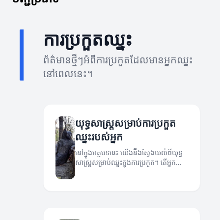
ការប្រកួតឈ្នះ
ព័ត៌មានថ្មីៗអំពីការប្រកួតដែលមានអ្នកឈ្នះ
នៅពេលនេះ។
យុទ្ធសាស្ត្រសម្រាប់ការប្រកួត
ឈ្នះរបស់អ្នក
នៅក្នុងអត្ថបទនេះ យើងនឹងស្វែងយល់ពីយុទ្ធ
សាស្ត្រសម្រាប់ឈ្នះក្នុងការប្រកួត។ តើអ្នក
មានថាអ្នកត្រូវការយុទ្ធសាស្ត្រអ្វីដើម្បីឈ្នះក្នុង
ការប្រកួតដែរឬទេ?