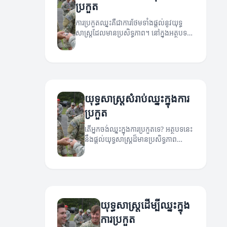
ប្រកួត
ការប្រកួតឈ្នះគឺជាការថែមទាំងផ្តល់នូវយុទ្ធ
សាស្ត្រដែលមានប្រសិទ្ធភាព។ នៅក្នុងអត្ថបទ
នេះ យើងនឹងពិភាក្សាអំពីយុទ្ធសាស្ត្រទាំងមូល
ដែលអាចជួយអ្នកឈ្នះក្នុងការប្រកួត។
យុទ្ធសាស្ត្រសំរាប់ឈ្នះក្នុងការ
ប្រកួត
តើអ្នកចង់ឈ្នះក្នុងការប្រកួតទេ? អត្ថបទនេះ
នឹងផ្តល់យុទ្ធសាស្ត្រដ៏មានប្រសិទ្ធភាព
សម្រាប់ការប្រកួតឈ្នះ។
យុទ្ធសាស្ត្រដើម្បីឈ្នះក្នុង
ការប្រកួត