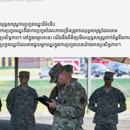
យុទ្ធសាស្ត្រការប្រកួតឈ្នះដ៏ទំនើប
ការប្រកួតឈ្នះគឺជាការប្រកួតដែលភាគច្រើនត្រូវការយុទ្ធសាស្ត្រដែលមាន
ប្រសិទ្ធភាព។ នៅក្នុងអត្ថបទនេះ យើងនឹងពិនិត្យមើលយុទ្ធសាស្ត្រពាក់ព័ន្ធនឹងការ
ប្រកួតឈ្នះដែលអាចជួយអ្នកឈ្នះក្នុងការប្រកួតបានយ៉ាងមានប្រសិទ្ធភាព។