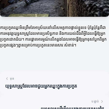
ការប្រកួតឈ្នះមិនត្រឹមតែអាស្រ័យនៅលើសមត្ថភាពផ្ទាល់ខ្លួនទេ ប៉ុន្តែប៉ុន្តែគឺជា
ការអនុវត្តយុទ្ធសាស្ត្រដែលមានប្រសិទ្ធភាព និងការយល់ដឹងពីអ្វីដែលធ្វើឱ្យអ្នក
ប្រកួតជោគជ័យ។ ការផ្តោតអារម្មណ៍លើគន្លងដែលអាចធ្វើឱ្យអ្នកខុសប្លែកពីអ្នក
ប្រកួតផ្សេងៗគ្នាសម្រាប់ការប្រកួតនេះមានសារៈសំខាន់។
មុន
យុទ្ធសាស្ត្រដែលអាចជួយអ្នកឈ្នះក្នុងការប្រកួត
បន្ទាប់
យុទ្ធសាស្ត្រដើម្បីឈ្នះក្នុងការប្រកួតសព្វថ្ងៃ