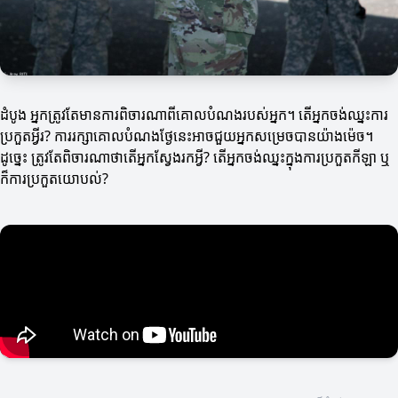
ដំបូង អ្នកត្រូវតែមានការពិចារណាពីគោលបំណងរបស់អ្នក។ តើអ្នកចង់ឈ្នះការ
ប្រកួតអ្វីរ? ការរក្សាគោលបំណងថ្ងែនេះអាចជួយអ្នកសម្រេចបានយ៉ាងម៉េច។
ដូច្នេះ ត្រូវតែពិចារណាថាតើអ្នកស្វែងរកអ្វី? តើអ្នកចង់ឈ្នះក្នុងការប្រកួតកីឡា ឬ
ក៏ការប្រកួតយោបល់?