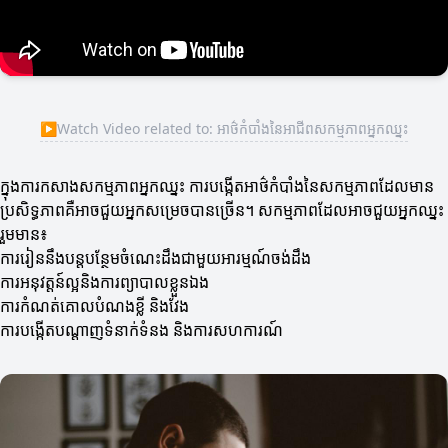
▶
Watch Video related to: អាថ៌កំបាំងនៃអាជីពសកម្មភាពអ្នកឈ្នះ
ក្នុងការកសាងសកម្មភាពអ្នកឈ្នះ ការបង្កើតអាថ៌កំបាំងនៃសកម្មភាពដែលមាន
ប្រសិទ្ធភាពគឺអាចជួយអ្នកសម្រេចបានច្រើន។ សកម្មភាពដែលអាចជួយអ្នកឈ្នះ
រួមមាន៖
ការរៀននឹងបន្តបន្ថែមចំណេះដឹងជាមួយអារម្មណ៍ចង់ដឹង
ការអនុវត្តន៍ល្អនិងការព្យាបាលខ្លួនឯង
ការកំណត់គោលបំណងខ្លី និងវែង
ការបង្កើតបណ្តាញទំនាក់ទំនង និងការសហការណ៍