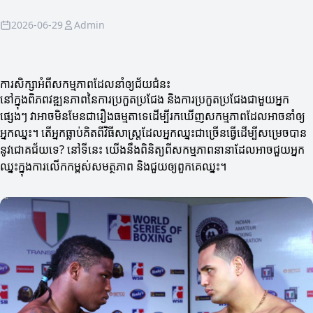
2026-06-29
Admin
ការសិក្សាអំពីសកម្មភាពដែលនាំឲ្យជ័យជំនះ
នៅក្នុងពិភពវឌ្ឍនភាពនៃការប្រកួតប្រជែង និងការប្រកួតប្រជែងជាមួយអ្នក
ផ្សេងៗ វាអាចមិនមែនជារឿងធម្មតាទេដើម្បីរកឃើញសកម្មភាពដែលអាចនាំឲ្យ
អ្នកឈ្នះ។ តើអ្នកធ្លាប់គិតពីវិធីសាស្ត្រដែលអ្នកឈ្នះជាច្រើនធ្វើដើម្បីសម្រេចបាន
នូវជោគជ័យទេ? នៅទីនេះ យើងនឹងពិនិត្យពីសកម្មភាពនានាដែលអាចជួយអ្នក
ឈ្នះក្នុងការលើកកម្ពស់សមត្ថភាព និងជួយឲ្យពួកគេឈ្នះ។