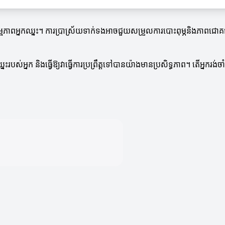
មភាពអ្នកឈ្នះ។ ការប្រាស្រ័យទាក់ទងអាចជួយសម្រួលការបោះពុម្ភនិងភាពជោគជ័យក
្នក និងធ្វើឱ្យវាធ្វើការប្រព្រឹត្តទៅបានយ៉ាងមានប្រសិទ្ធភាព។ តើអ្នករង់ចាំអ្វី