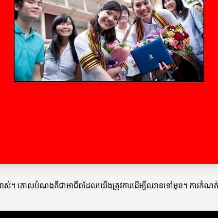
ស់លាស់។ គោលបំណងគឺជាអាជីពដែលយើងត្រូវការដើម្បីឈានទៅមុខ។ ការកំណត់គ