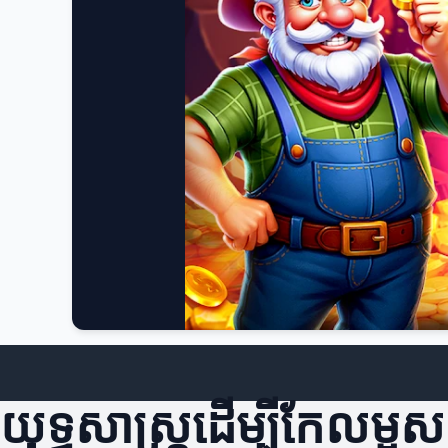
យុទ្ធសាស្ត្រដើម្បីកែលម្អ