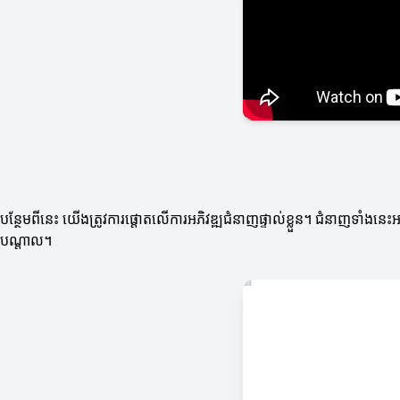
បន្ថែមពីនេះ យើងត្រូវការផ្តោតលើការអភិវឌ្ឍជំនាញផ្ទាល់ខ្លួន។ ជំនាញទាំងនេះអ
បណ្តាល។