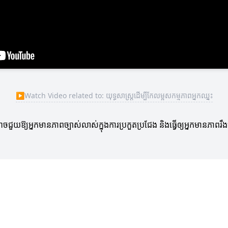
▶
Watch Video related to: យុទ្ធសាស្ត្រដើម្បីកែលម្អសកម្មភាពអ្នកឈ្នះ
ាចជួយឱ្យអ្នកមានភាពច្បាស់លាស់ក្នុងការប្រកួតប្រជែង និងធ្វើឲ្យអ្នកមានភាពរឹ