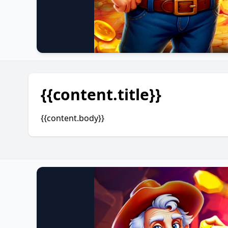
{{content.title}}
{{content.body}}