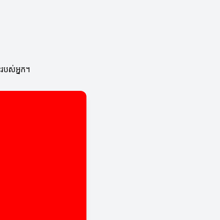
ះរបស់អ្នក។